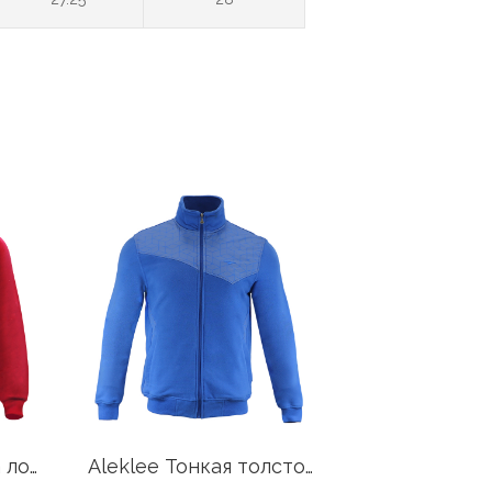
Aleklee цвет блока лоскутное балахон AL-1859
Aleklee Тонкая толстовка с рисунком AL-7006