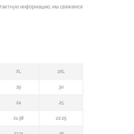
онтактную информацию, мы свяжемся
XL
2XL
29
30
24
25
21.38
22.25
27.25
28