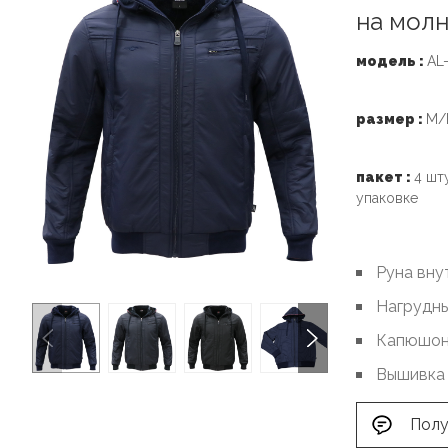
на молн
модель :
AL
размер :
M/
пакет :
4 шт
упаковке
Руна вну
Нагрудны
Капюшо
Вышивка 
Полу