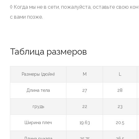
◊ Когда мы не в сети, пожалуйста, оставьте свою к
с вами позже.
Таблица размеров
Размеры (дюйм)
M
L
Длина тела
27
28
грудь
22
23
Ширина плеч
19.63
20.5
Длина рукава
25.75
26.5