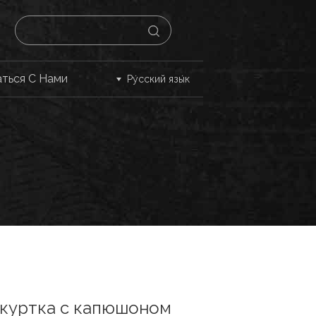
аться С Нами
Ру́сский язы́к
 куртка с капюшоном