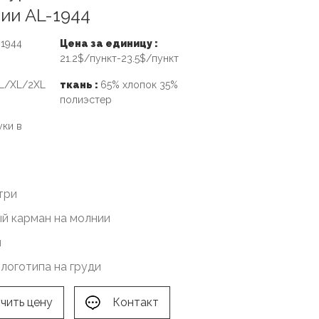
ии AL-1944
-1944
Цена за единицу :
21.2$/пункт-23.5$/пункт
L/XL/2XL
ткань :
65% хлопок 35%
полиэстер
уки в
три
й карман на молнии
н
логотипа на груди
чить цену
Контакт