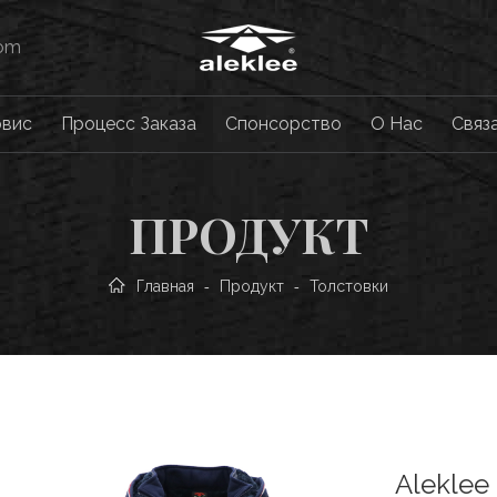
com
рвис
Процесс Заказа
Cпонсорство
О Нас
Связ
ПРОДУКТ
Главная
Продукт
Толстовки
-
-
Aleklee